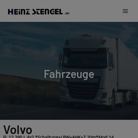
Fahrzeuge
Volvo
FL 12.290 L 4x2 *Schaltung+LBW+AHK+7,20m*Mod.14