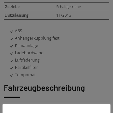
Getriebe
Schaltgetriebe
Erstzulassung
11/2013
ABS
Anhängerkupplung fest
Klimaanlage
Ladebordwand
Luftfederung
Partikelfilter
Tempomat
Fahrzeugbeschreibung
VOLVO FL 12.290 L 4x2. Alu Pritsche und Plane,links
Schiebeplane.Mit LBW