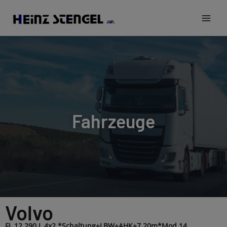
Fahrzeuge
Volvo
FL 12.290 L 4x2 *Schaltung+LBW+AHK+7,20m*Mod.14